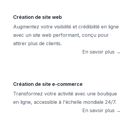
Par notre
pièces
votre habitat.
inté
taille
fonctionnelles
raisonnable
et esthétiques
Création de site web
et humaine,
avec des
Augmentez votre visibilité et crédibilité en ligne
nous
solutions sur
avec un site web performant, conçu pour
garantissons
mesure. Nous
attirer plus de clients.
un service
offrons des
personnalisé
En savoir plus →
services
et proche de
d’isolation,
nos clients
installation de
tout en
fenêtres de
maintenant un
toit Velux,
Création de site e-commerce
niveau élevé
création de
Transformez votre activité avec une boutique
de
mezzanines
compétences
en ligne, accessible à l'échelle mondiale 24/7.
et bien plus.
et de qualité.
En savoir plus →