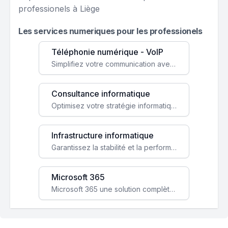
professionels à Liège
Les services numeriques pour les professionels
Téléphonie numérique - VoIP
Simplifiez votre communication avec une solution VoIP flexible, économique et adaptée à vos besoins professionnels.
Consultance informatique
Optimisez votre stratégie informatique avec l'expertise de nos consultants pour améliorer votre efficacité et sécurité.
Infrastructure informatique
Garantissez la stabilité et la performance de votre entreprise avec une infrastructure IT sécurisée et évolutive.
Microsoft 365
Microsoft 365 une solution complète qui booste votre productivité, renforce la sécurité de vos données et facilite la collaboration.