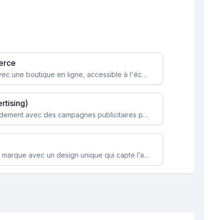
erce
Transformez votre activité avec une boutique en ligne, accessible à l'échelle mondiale 24/7.
rtising)
Attirez des clients ciblés rapidement avec des campagnes publicitaires payantes optimisées pour vos objectifs.
Renforcez l’identité de votre marque avec un design unique qui capte l’attention et engage vos clients.