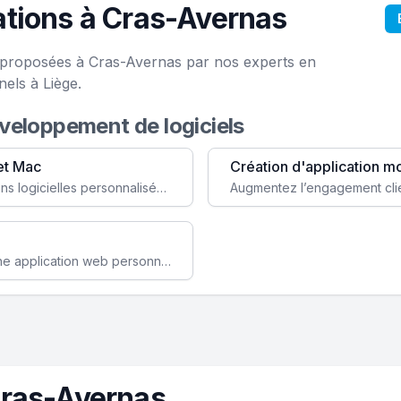
tions à Cras-Avernas
e proposées à Cras-Avernas par nos experts en
els à Liège.
éveloppement de logiciels
et Mac
Création d'application m
Faites évoluer votre business avec des solutions logicielles personnalisées, parfaitement adaptées à vos besoins spécifiques.
Améliorez l'efficacité de votre société avec une application web personnalisée accessible partout et tout le temps.
Cras-Avernas