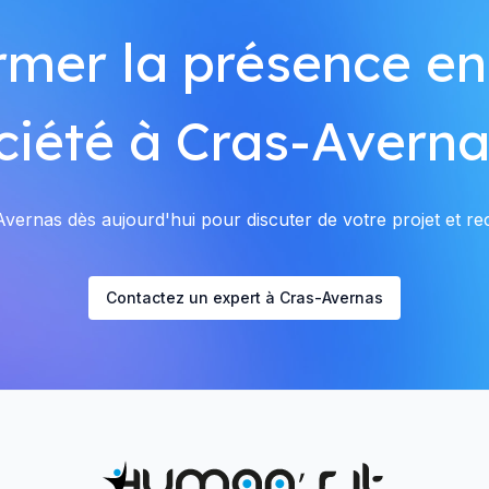
rmer la présence en
ciété à Cras-Averna
ernas dès aujourd'hui pour discuter de votre projet et rec
Contactez un expert à Cras-Avernas