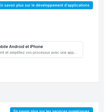
En savoir plus sur le développement d'applications
obile Android et IPhone
Augmentez l’engagement client et simplifiez vos processus avec une application mobile sur mesure, disponible sur iOS et Android.
En savoir plus sur les services numériques