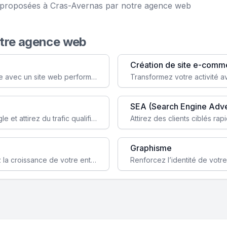
ce proposées à Cras-Avernas par notre agence web
otre agence web
Création de site e-comm
Augmentez votre visibilité et crédibilité en ligne avec un site web performant, conçu pour attirer plus de clients.
SEA (Search Engine Adve
Boostez la visibilité de votre site web sur Google et attirez du trafic qualifié grâce à nos stratégies SEO.
Graphisme
Augmentez votre notoriété en ligne et stimulez la croissance de votre entreprise grâce à une stratégie sociale sur mesure.