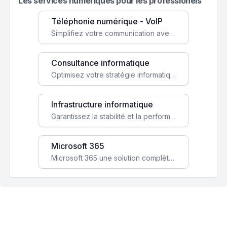
Les services numeriques pour les professionels
Téléphonie numérique - VoIP
Simplifiez votre communication avec une solution VoIP flexible, économique et adaptée à vos besoins professionnels.
Consultance informatique
Optimisez votre stratégie informatique avec l'expertise de nos consultants pour améliorer votre efficacité et sécurité.
Infrastructure informatique
Garantissez la stabilité et la performance de votre entreprise avec une infrastructure IT sécurisée et évolutive.
Microsoft 365
Microsoft 365 une solution complète qui booste votre productivité, renforce la sécurité de vos données et facilite la collaboration.