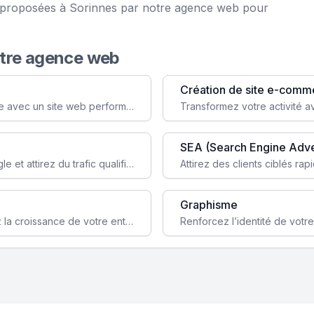
ce proposées à Sorinnes par notre agence web pour
otre agence web
Création de site e-comm
Augmentez votre visibilité et crédibilité en ligne avec un site web performant, conçu pour attirer plus de clients.
SEA (Search Engine Adve
Boostez la visibilité de votre site web sur Google et attirez du trafic qualifié grâce à nos stratégies SEO.
Graphisme
Augmentez votre notoriété en ligne et stimulez la croissance de votre entreprise grâce à une stratégie sociale sur mesure.