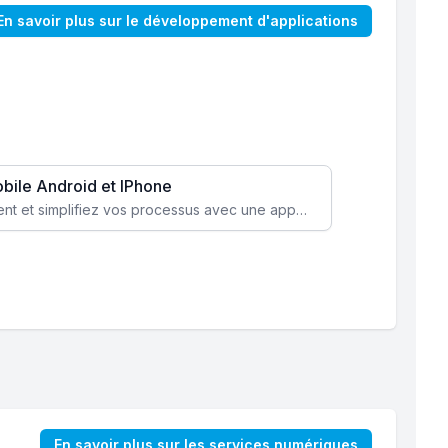
En savoir plus sur le développement d'applications
obile Android et IPhone
Augmentez l’engagement client et simplifiez vos processus avec une application mobile sur mesure, disponible sur iOS et Android.
En savoir plus sur les services numériques