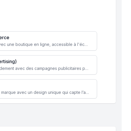
erce
Transformez votre activité avec une boutique en ligne, accessible à l'échelle mondiale 24/7.
rtising)
Attirez des clients ciblés rapidement avec des campagnes publicitaires payantes optimisées pour vos objectifs.
Renforcez l’identité de votre marque avec un design unique qui capte l’attention et engage vos clients.