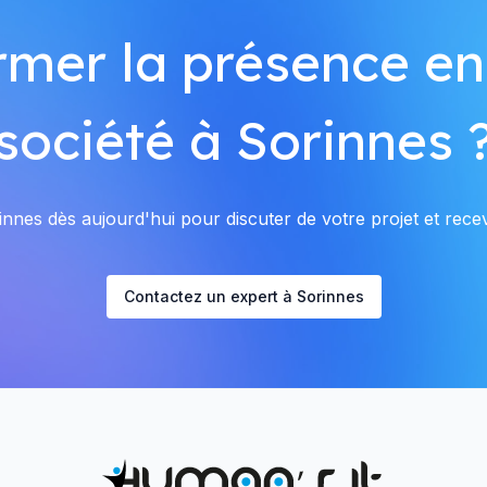
rmer la présence en
société à Sorinnes 
nnes dès aujourd'hui pour discuter de votre projet et recevo
Contactez un expert à Sorinnes