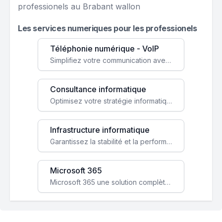
professionels au Brabant wallon
Les services numeriques pour les professionels
Téléphonie numérique - VoIP
Simplifiez votre communication avec une solution VoIP flexible, économique et adaptée à vos besoins professionnels.
Consultance informatique
Optimisez votre stratégie informatique avec l'expertise de nos consultants pour améliorer votre efficacité et sécurité.
Infrastructure informatique
Garantissez la stabilité et la performance de votre entreprise avec une infrastructure IT sécurisée et évolutive.
Microsoft 365
Microsoft 365 une solution complète qui booste votre productivité, renforce la sécurité de vos données et facilite la collaboration.