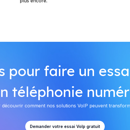
plus encore.
 pour faire un essai
en téléphonie numér
 découvrir comment nos solutions VoIP peuvent transform
Demander votre essai VoIp gratuit