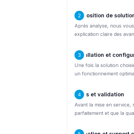
Proposition de soluti
2
Après analyse, nous vous 
explication claire des ava
Installation et configu
3
Une fois la solution chois
un fonctionnement optima
Tests et validation
4
Avant la mise en service,
parfaitement et que la qua
Formation et support 
5