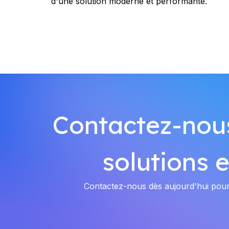
d'une solution moderne et performante.
Contactez-nous
solutions 
Contactez-nous dès aujourd'hui pour