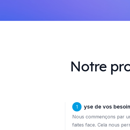
Notre pro
Analyse de vos besoi
1
Nous commençons par une 
faites face. Cela nous pe