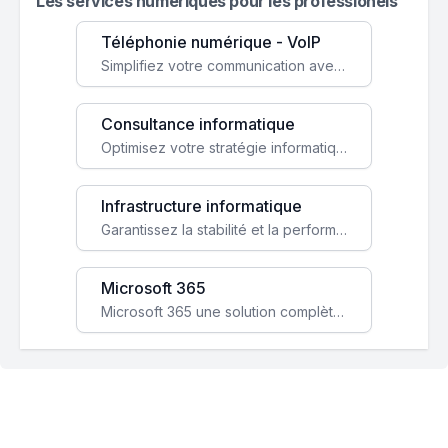
Les services numeriques pour les professionels
Téléphonie numérique - VoIP
Simplifiez votre communication avec une solution VoIP flexible, économique et adaptée à vos besoins professionnels.
Consultance informatique
Optimisez votre stratégie informatique avec l'expertise de nos consultants pour améliorer votre efficacité et sécurité.
Infrastructure informatique
Garantissez la stabilité et la performance de votre entreprise avec une infrastructure IT sécurisée et évolutive.
Microsoft 365
Microsoft 365 une solution complète qui booste votre productivité, renforce la sécurité de vos données et facilite la collaboration.