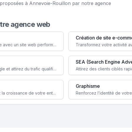
e proposées à Annevoie-Rouillon par notre agence
otre agence web
Création de site e-comm
Augmentez votre visibilité et crédibilité en ligne avec un site web performant, conçu pour attirer plus de clients.
SEA (Search Engine Adve
Boostez la visibilité de votre site web sur Google et attirez du trafic qualifié grâce à nos stratégies SEO.
Graphisme
Augmentez votre notoriété en ligne et stimulez la croissance de votre entreprise grâce à une stratégie sociale sur mesure.