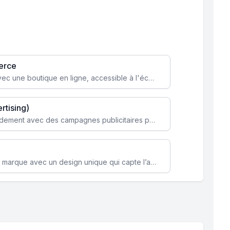
erce
Transformez votre activité avec une boutique en ligne, accessible à l'échelle mondiale 24/7.
rtising)
Attirez des clients ciblés rapidement avec des campagnes publicitaires payantes optimisées pour vos objectifs.
Renforcez l’identité de votre marque avec un design unique qui capte l’attention et engage vos clients.