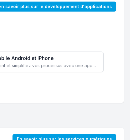
En savoir plus sur le développement d'applications
obile Android et IPhone
Augmentez l’engagement client et simplifiez vos processus avec une application mobile sur mesure, disponible sur iOS et Android.
En savoir plus sur les services numériques