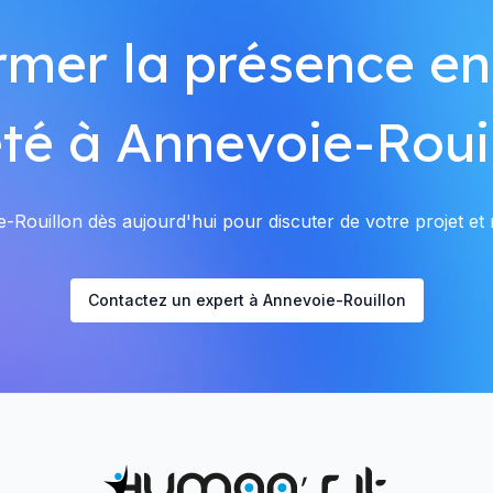
rmer la présence en
té à Annevoie-Roui
Rouillon dès aujourd'hui pour discuter de votre projet et r
Contactez un expert à Annevoie-Rouillon