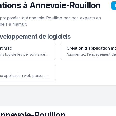
tions à Annevoie-Rouillon
e proposées à Annevoie-Rouillon par nos experts en
onels à Namur.
éveloppement de logiciels
et Mac
Création d'application m
Faites évoluer votre business avec des solutions logicielles personnalisées, parfaitement adaptées à vos besoins spécifiques.
Améliorez l'efficacité de votre société avec une application web personnalisée accessible partout et tout le temps.
nnevoie-Rouillon