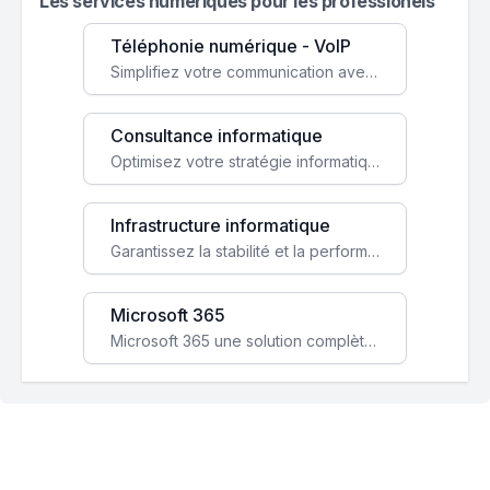
Les services numeriques pour les professionels
Téléphonie numérique - VoIP
Simplifiez votre communication avec une solution VoIP flexible, économique et adaptée à vos besoins professionnels.
Consultance informatique
Optimisez votre stratégie informatique avec l'expertise de nos consultants pour améliorer votre efficacité et sécurité.
Infrastructure informatique
Garantissez la stabilité et la performance de votre entreprise avec une infrastructure IT sécurisée et évolutive.
Microsoft 365
Microsoft 365 une solution complète qui booste votre productivité, renforce la sécurité de vos données et facilite la collaboration.