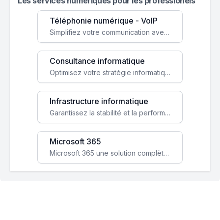
Les services numeriques pour les professionels
Téléphonie numérique - VoIP
Simplifiez votre communication avec une solution VoIP flexible, économique et adaptée à vos besoins professionnels.
Consultance informatique
Optimisez votre stratégie informatique avec l'expertise de nos consultants pour améliorer votre efficacité et sécurité.
Infrastructure informatique
Garantissez la stabilité et la performance de votre entreprise avec une infrastructure IT sécurisée et évolutive.
Microsoft 365
Microsoft 365 une solution complète qui booste votre productivité, renforce la sécurité de vos données et facilite la collaboration.