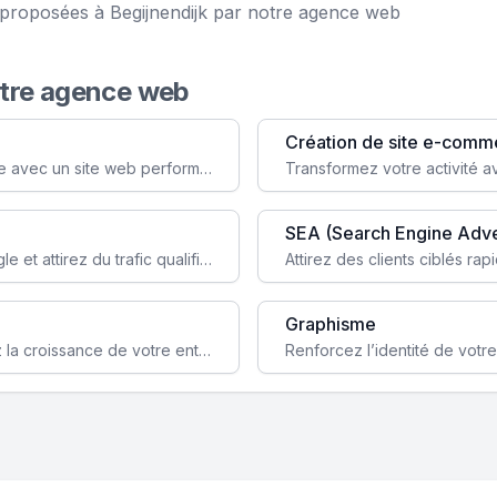
e proposées à Begijnendijk par notre agence web
otre agence web
Création de site e-comm
Augmentez votre visibilité et crédibilité en ligne avec un site web performant, conçu pour attirer plus de clients.
SEA (Search Engine Adve
Boostez la visibilité de votre site web sur Google et attirez du trafic qualifié grâce à nos stratégies SEO.
Graphisme
Augmentez votre notoriété en ligne et stimulez la croissance de votre entreprise grâce à une stratégie sociale sur mesure.