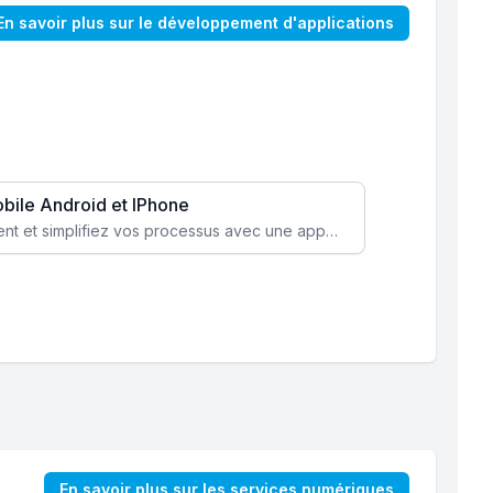
En savoir plus sur le développement d'applications
obile Android et IPhone
Augmentez l’engagement client et simplifiez vos processus avec une application mobile sur mesure, disponible sur iOS et Android.
En savoir plus sur les services numériques