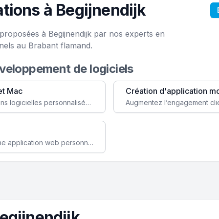
tions à Begijnendijk
 proposées à Begijnendijk par nos experts en
nels au Brabant flamand.
éveloppement de logiciels
et Mac
Création d'application m
Faites évoluer votre business avec des solutions logicielles personnalisées, parfaitement adaptées à vos besoins spécifiques.
Améliorez l'efficacité de votre société avec une application web personnalisée accessible partout et tout le temps.
egijnendijk