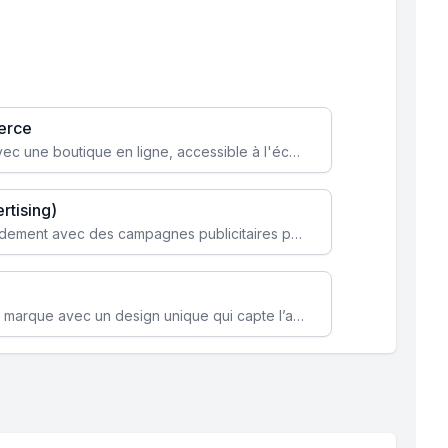
erce
Transformez votre activité avec une boutique en ligne, accessible à l'échelle mondiale 24/7.
rtising)
Attirez des clients ciblés rapidement avec des campagnes publicitaires payantes optimisées pour vos objectifs.
Renforcez l’identité de votre marque avec un design unique qui capte l’attention et engage vos clients.