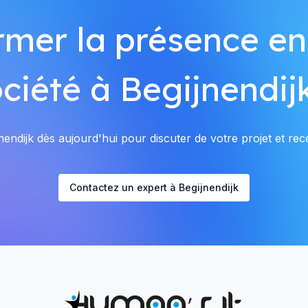
rmer la présence en
ciété à Begijnendij
endijk dès aujourd'hui pour discuter de votre projet et rece
Contactez un expert à Begijnendijk