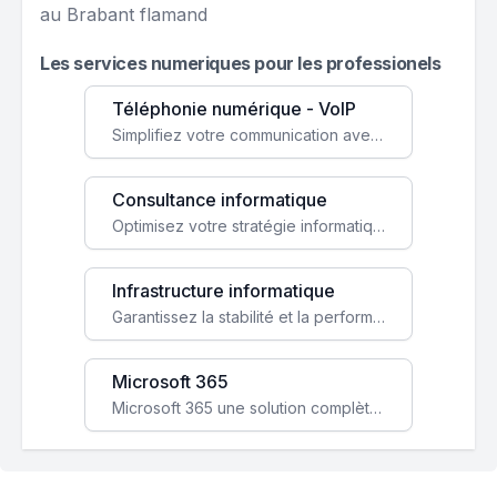
au Brabant flamand
Les services numeriques pour les professionels
Téléphonie numérique - VoIP
Simplifiez votre communication avec une solution VoIP flexible, économique et adaptée à vos besoins professionnels.
Consultance informatique
Optimisez votre stratégie informatique avec l'expertise de nos consultants pour améliorer votre efficacité et sécurité.
Infrastructure informatique
Garantissez la stabilité et la performance de votre entreprise avec une infrastructure IT sécurisée et évolutive.
Microsoft 365
Microsoft 365 une solution complète qui booste votre productivité, renforce la sécurité de vos données et facilite la collaboration.