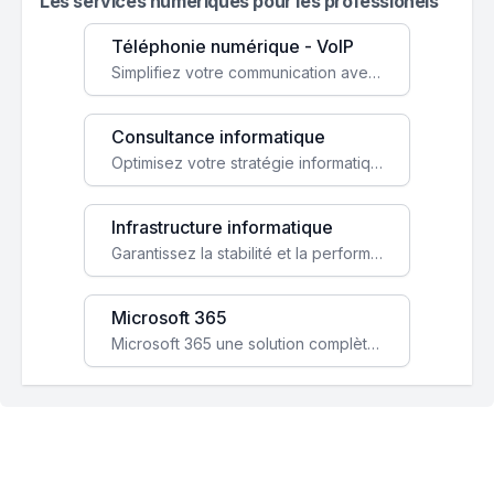
Les services numeriques pour les professionels
Téléphonie numérique - VoIP
Simplifiez votre communication avec une solution VoIP flexible, économique et adaptée à vos besoins professionnels.
Consultance informatique
Optimisez votre stratégie informatique avec l'expertise de nos consultants pour améliorer votre efficacité et sécurité.
Infrastructure informatique
Garantissez la stabilité et la performance de votre entreprise avec une infrastructure IT sécurisée et évolutive.
Microsoft 365
Microsoft 365 une solution complète qui booste votre productivité, renforce la sécurité de vos données et facilite la collaboration.