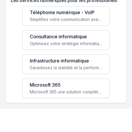
Les services numeriques pour les professionels
Téléphonie numérique - VoIP
Simplifiez votre communication avec une solution VoIP flexible, économique et adaptée à vos besoins professionnels.
Consultance informatique
Optimisez votre stratégie informatique avec l'expertise de nos consultants pour améliorer votre efficacité et sécurité.
Infrastructure informatique
Garantissez la stabilité et la performance de votre entreprise avec une infrastructure IT sécurisée et évolutive.
Microsoft 365
Microsoft 365 une solution complète qui booste votre productivité, renforce la sécurité de vos données et facilite la collaboration.