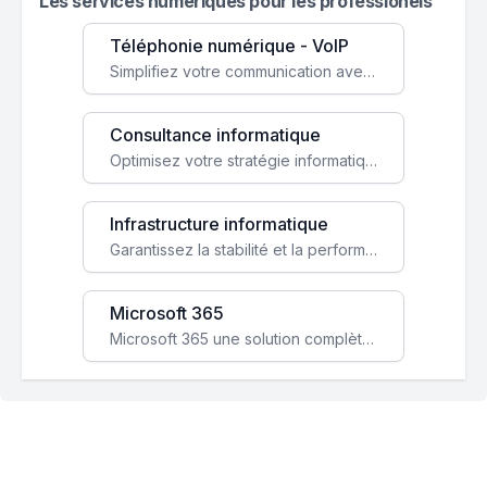
Les services numeriques pour les professionels
Téléphonie numérique - VoIP
Simplifiez votre communication avec une solution VoIP flexible, économique et adaptée à vos besoins professionnels.
Consultance informatique
Optimisez votre stratégie informatique avec l'expertise de nos consultants pour améliorer votre efficacité et sécurité.
Infrastructure informatique
Garantissez la stabilité et la performance de votre entreprise avec une infrastructure IT sécurisée et évolutive.
Microsoft 365
Microsoft 365 une solution complète qui booste votre productivité, renforce la sécurité de vos données et facilite la collaboration.