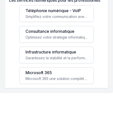
Les services numeriques pour les professionels
Téléphonie numérique - VoIP
Simplifiez votre communication avec une solution VoIP flexible, économique et adaptée à vos besoins professionnels.
Consultance informatique
Optimisez votre stratégie informatique avec l'expertise de nos consultants pour améliorer votre efficacité et sécurité.
Infrastructure informatique
Garantissez la stabilité et la performance de votre entreprise avec une infrastructure IT sécurisée et évolutive.
Microsoft 365
Microsoft 365 une solution complète qui booste votre productivité, renforce la sécurité de vos données et facilite la collaboration.