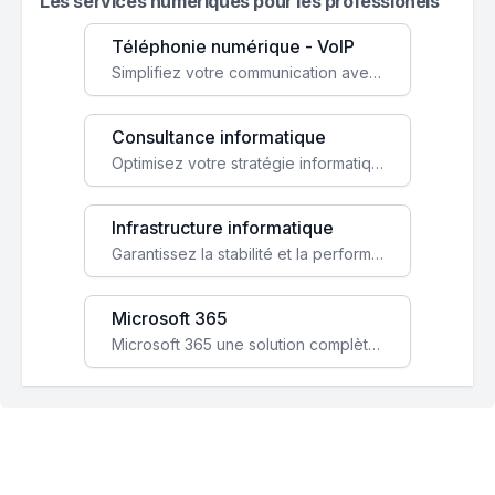
Les services numeriques pour les professionels
Téléphonie numérique - VoIP
Simplifiez votre communication avec une solution VoIP flexible, économique et adaptée à vos besoins professionnels.
Consultance informatique
Optimisez votre stratégie informatique avec l'expertise de nos consultants pour améliorer votre efficacité et sécurité.
Infrastructure informatique
Garantissez la stabilité et la performance de votre entreprise avec une infrastructure IT sécurisée et évolutive.
Microsoft 365
Microsoft 365 une solution complète qui booste votre productivité, renforce la sécurité de vos données et facilite la collaboration.