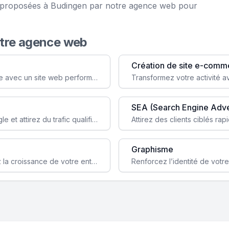
ce proposées à Budingen par notre agence web pour
otre agence web
Création de site e-comm
Augmentez votre visibilité et crédibilité en ligne avec un site web performant, conçu pour attirer plus de clients.
SEA (Search Engine Adve
Boostez la visibilité de votre site web sur Google et attirez du trafic qualifié grâce à nos stratégies SEO.
Graphisme
Augmentez votre notoriété en ligne et stimulez la croissance de votre entreprise grâce à une stratégie sociale sur mesure.