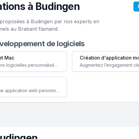
tions à Budingen
e proposées à Budingen par nos experts en
nels au Brabant flamand.
éveloppement de logiciels
et Mac
Création d'application m
Faites évoluer votre business avec des solutions logicielles personnalisées, parfaitement adaptées à vos besoins spécifiques.
Améliorez l'efficacité de votre société avec une application web personnalisée accessible partout et tout le temps.
Budingen