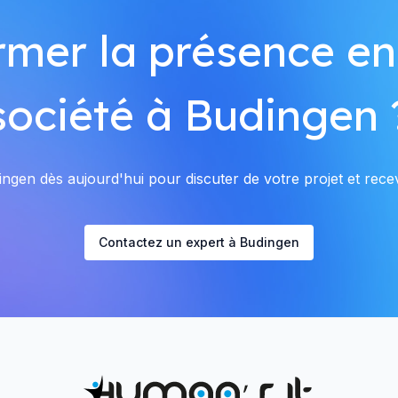
rmer la présence en
société à Budingen 
gen dès aujourd'hui pour discuter de votre projet et recev
Contactez un expert à Budingen