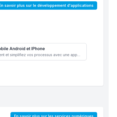
En savoir plus sur le développement d'applications
obile Android et IPhone
Augmentez l’engagement client et simplifiez vos processus avec une application mobile sur mesure, disponible sur iOS et Android.
En savoir plus sur les services numériques