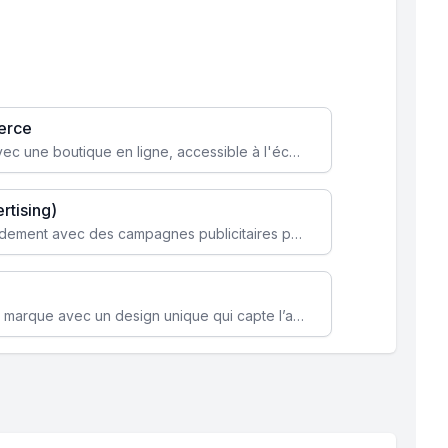
erce
Transformez votre activité avec une boutique en ligne, accessible à l'échelle mondiale 24/7.
rtising)
Attirez des clients ciblés rapidement avec des campagnes publicitaires payantes optimisées pour vos objectifs.
Renforcez l’identité de votre marque avec un design unique qui capte l’attention et engage vos clients.