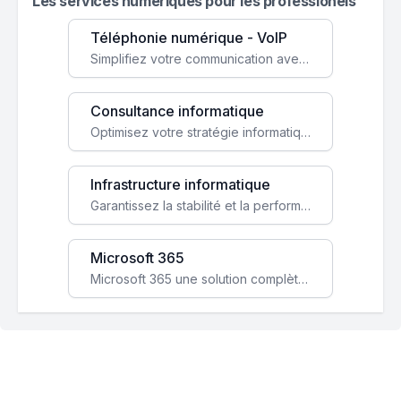
Les services numeriques pour les professionels
Téléphonie numérique - VoIP
Simplifiez votre communication avec une solution VoIP flexible, économique et adaptée à vos besoins professionnels.
Consultance informatique
Optimisez votre stratégie informatique avec l'expertise de nos consultants pour améliorer votre efficacité et sécurité.
Infrastructure informatique
Garantissez la stabilité et la performance de votre entreprise avec une infrastructure IT sécurisée et évolutive.
Microsoft 365
Microsoft 365 une solution complète qui booste votre productivité, renforce la sécurité de vos données et facilite la collaboration.