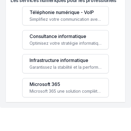
Les services numeriques pour les professionels
Téléphonie numérique - VoIP
Simplifiez votre communication avec une solution VoIP flexible, économique et adaptée à vos besoins professionnels.
Consultance informatique
Optimisez votre stratégie informatique avec l'expertise de nos consultants pour améliorer votre efficacité et sécurité.
Infrastructure informatique
Garantissez la stabilité et la performance de votre entreprise avec une infrastructure IT sécurisée et évolutive.
Microsoft 365
Microsoft 365 une solution complète qui booste votre productivité, renforce la sécurité de vos données et facilite la collaboration.