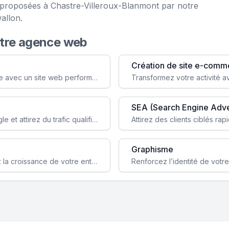
e proposées à Chastre-Villeroux-Blanmont par notre
allon.
otre agence web
Création de site e-comm
Augmentez votre visibilité et crédibilité en ligne avec un site web performant, conçu pour attirer plus de clients.
SEA (Search Engine Adve
Boostez la visibilité de votre site web sur Google et attirez du trafic qualifié grâce à nos stratégies SEO.
Graphisme
Augmentez votre notoriété en ligne et stimulez la croissance de votre entreprise grâce à une stratégie sociale sur mesure.