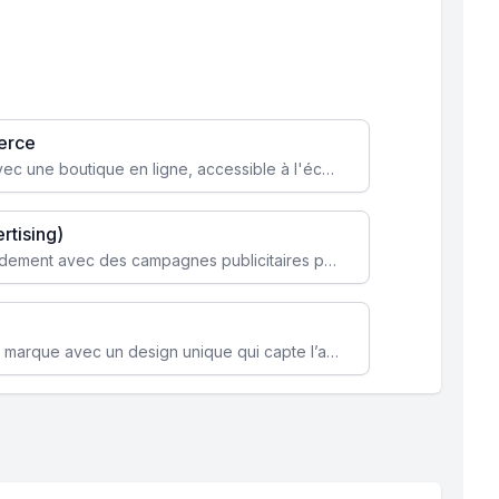
erce
Transformez votre activité avec une boutique en ligne, accessible à l'échelle mondiale 24/7.
rtising)
Attirez des clients ciblés rapidement avec des campagnes publicitaires payantes optimisées pour vos objectifs.
Renforcez l’identité de votre marque avec un design unique qui capte l’attention et engage vos clients.