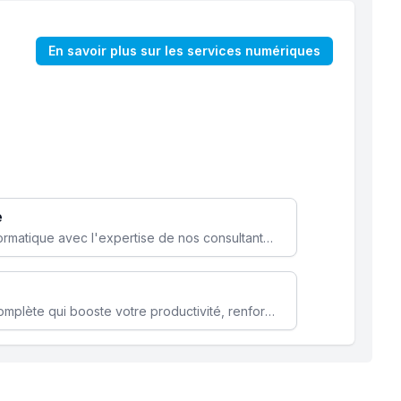
En savoir plus sur les services numériques
e
Optimisez votre stratégie informatique avec l'expertise de nos consultants pour améliorer votre efficacité et sécurité.
Microsoft 365 une solution complète qui booste votre productivité, renforce la sécurité de vos données et facilite la collaboration.