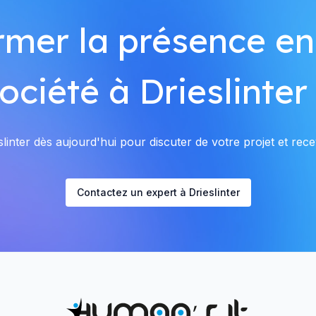
rmer la présence en
ociété à Drieslinter
inter dès aujourd'hui pour discuter de votre projet et rece
Contactez un expert à Drieslinter