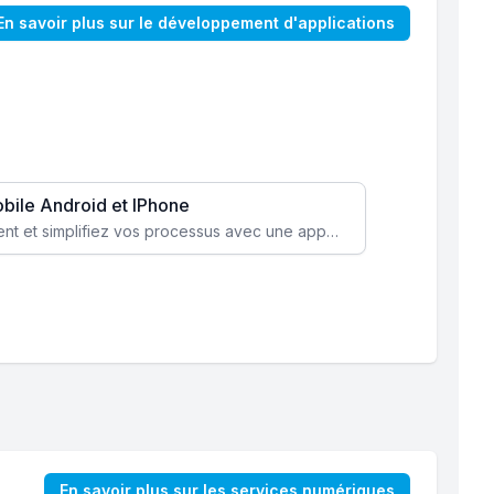
En savoir plus sur le développement d'applications
obile Android et IPhone
Augmentez l’engagement client et simplifiez vos processus avec une application mobile sur mesure, disponible sur iOS et Android.
En savoir plus sur les services numériques