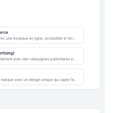
erce
Transformez votre activité avec une boutique en ligne, accessible à l'échelle mondiale 24/7.
rtising)
Attirez des clients ciblés rapidement avec des campagnes publicitaires payantes optimisées pour vos objectifs.
Renforcez l’identité de votre marque avec un design unique qui capte l’attention et engage vos clients.