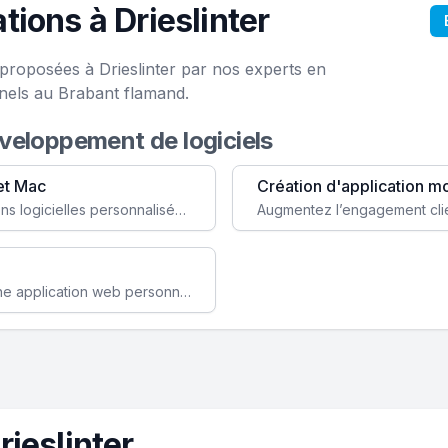
ions à Drieslinter
 proposées à Drieslinter par nos experts en
nels au Brabant flamand.
éveloppement de logiciels
et Mac
Création d'application m
Faites évoluer votre business avec des solutions logicielles personnalisées, parfaitement adaptées à vos besoins spécifiques.
Améliorez l'efficacité de votre société avec une application web personnalisée accessible partout et tout le temps.
ieslinter