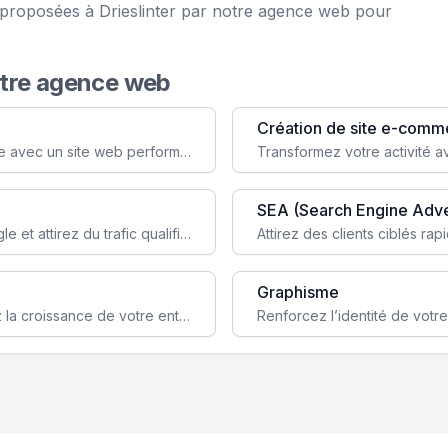
e proposées à Drieslinter par notre agence web pour
otre agence web
Création de site e-comm
Augmentez votre visibilité et crédibilité en ligne avec un site web performant, conçu pour attirer plus de clients.
SEA (Search Engine Adve
Boostez la visibilité de votre site web sur Google et attirez du trafic qualifié grâce à nos stratégies SEO.
Graphisme
Augmentez votre notoriété en ligne et stimulez la croissance de votre entreprise grâce à une stratégie sociale sur mesure.