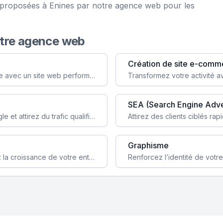
e proposées à Enines par notre agence web pour les
otre agence web
Création de site e-comm
Augmentez votre visibilité et crédibilité en ligne avec un site web performant, conçu pour attirer plus de clients.
SEA (Search Engine Adve
Boostez la visibilité de votre site web sur Google et attirez du trafic qualifié grâce à nos stratégies SEO.
Graphisme
Augmentez votre notoriété en ligne et stimulez la croissance de votre entreprise grâce à une stratégie sociale sur mesure.