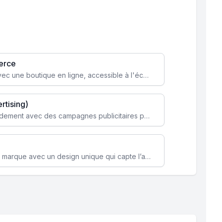
erce
Transformez votre activité avec une boutique en ligne, accessible à l'échelle mondiale 24/7.
rtising)
Attirez des clients ciblés rapidement avec des campagnes publicitaires payantes optimisées pour vos objectifs.
Renforcez l’identité de votre marque avec un design unique qui capte l’attention et engage vos clients.