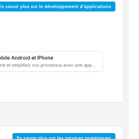
En savoir plus sur le développement d'applications
obile Android et IPhone
Augmentez l’engagement client et simplifiez vos processus avec une application mobile sur mesure, disponible sur iOS et Android.
En savoir plus sur les services numériques