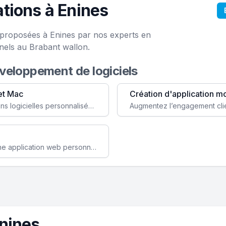
tions à Enines
e proposées à Enines par nos experts en
nels au Brabant wallon.
éveloppement de logiciels
et Mac
Création d'application m
Faites évoluer votre business avec des solutions logicielles personnalisées, parfaitement adaptées à vos besoins spécifiques.
Améliorez l'efficacité de votre société avec une application web personnalisée accessible partout et tout le temps.
nines