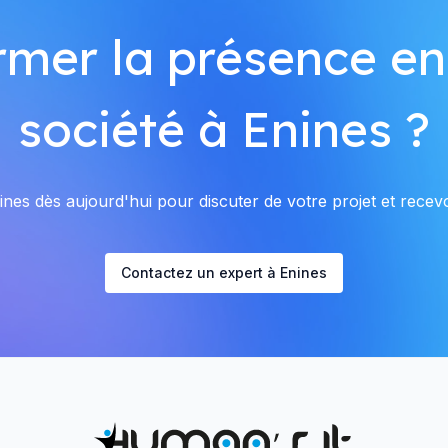
rmer la présence en
société à Enines ?
nes dès aujourd'hui pour discuter de votre projet et recevoi
Contactez un expert à Enines