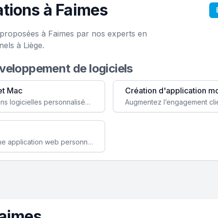
tions à Faimes
e proposées à Faimes par nos experts en
els à Liège.
éveloppement de logiciels
et Mac
Création d'application m
Faites évoluer votre business avec des solutions logicielles personnalisées, parfaitement adaptées à vos besoins spécifiques.
Améliorez l'efficacité de votre société avec une application web personnalisée accessible partout et tout le temps.
Faimes