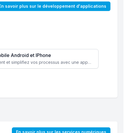
En savoir plus sur le développement d'applications
obile Android et IPhone
Augmentez l’engagement client et simplifiez vos processus avec une application mobile sur mesure, disponible sur iOS et Android.
En savoir plus sur les services numériques