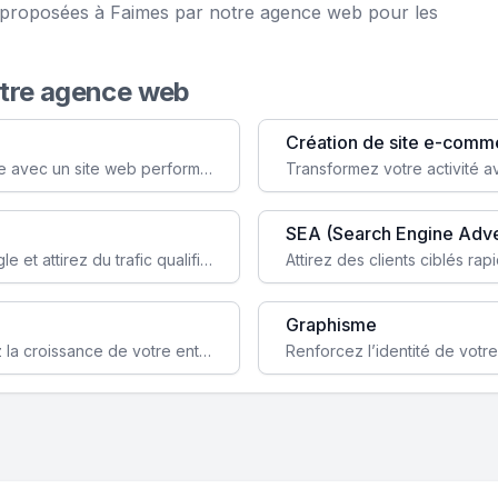
e proposées à Faimes par notre agence web pour les
otre agence web
Création de site e-comm
Augmentez votre visibilité et crédibilité en ligne avec un site web performant, conçu pour attirer plus de clients.
SEA (Search Engine Adve
Boostez la visibilité de votre site web sur Google et attirez du trafic qualifié grâce à nos stratégies SEO.
Graphisme
Augmentez votre notoriété en ligne et stimulez la croissance de votre entreprise grâce à une stratégie sociale sur mesure.