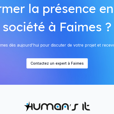
rmer la présence en
société à Faimes ?
es dès aujourd'hui pour discuter de votre projet et recevo
Contactez un expert à Faimes