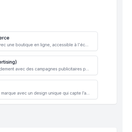
erce
Transformez votre activité avec une boutique en ligne, accessible à l'échelle mondiale 24/7.
rtising)
Attirez des clients ciblés rapidement avec des campagnes publicitaires payantes optimisées pour vos objectifs.
Renforcez l’identité de votre marque avec un design unique qui capte l’attention et engage vos clients.