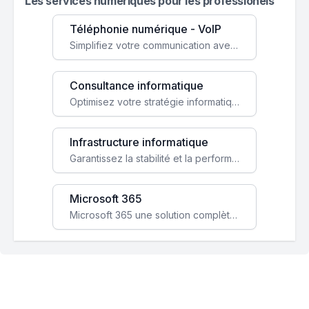
Les services numeriques pour les professionels
Téléphonie numérique - VoIP
Simplifiez votre communication avec une solution VoIP flexible, économique et adaptée à vos besoins professionnels.
Consultance informatique
Optimisez votre stratégie informatique avec l'expertise de nos consultants pour améliorer votre efficacité et sécurité.
Infrastructure informatique
Garantissez la stabilité et la performance de votre entreprise avec une infrastructure IT sécurisée et évolutive.
Microsoft 365
Microsoft 365 une solution complète qui booste votre productivité, renforce la sécurité de vos données et facilite la collaboration.