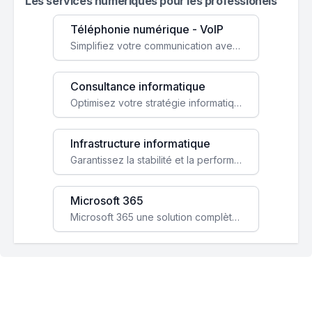
Les services numeriques pour les professionels
Téléphonie numérique - VoIP
Simplifiez votre communication avec une solution VoIP flexible, économique et adaptée à vos besoins professionnels.
Consultance informatique
Optimisez votre stratégie informatique avec l'expertise de nos consultants pour améliorer votre efficacité et sécurité.
Infrastructure informatique
Garantissez la stabilité et la performance de votre entreprise avec une infrastructure IT sécurisée et évolutive.
Microsoft 365
Microsoft 365 une solution complète qui booste votre productivité, renforce la sécurité de vos données et facilite la collaboration.