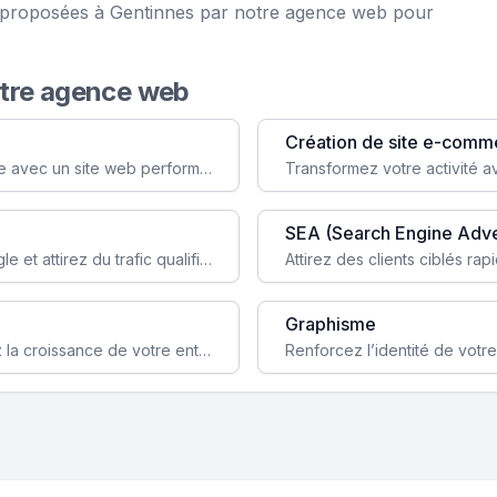
ce proposées à Gentinnes par notre agence web pour
otre agence web
Création de site e-comm
Augmentez votre visibilité et crédibilité en ligne avec un site web performant, conçu pour attirer plus de clients.
SEA (Search Engine Adve
Boostez la visibilité de votre site web sur Google et attirez du trafic qualifié grâce à nos stratégies SEO.
Graphisme
Augmentez votre notoriété en ligne et stimulez la croissance de votre entreprise grâce à une stratégie sociale sur mesure.