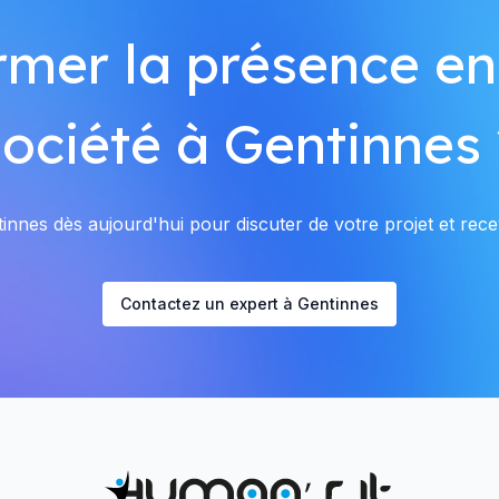
rmer la présence en
société à Gentinnes 
nnes dès aujourd'hui pour discuter de votre projet et recev
Contactez un expert à Gentinnes