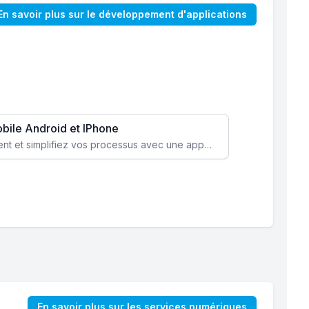
En savoir plus sur le développement d'applications
obile Android et IPhone
Augmentez l’engagement client et simplifiez vos processus avec une application mobile sur mesure, disponible sur iOS et Android.
En savoir plus sur les services numériques