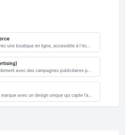
erce
Transformez votre activité avec une boutique en ligne, accessible à l'échelle mondiale 24/7.
rtising)
Attirez des clients ciblés rapidement avec des campagnes publicitaires payantes optimisées pour vos objectifs.
Renforcez l’identité de votre marque avec un design unique qui capte l’attention et engage vos clients.