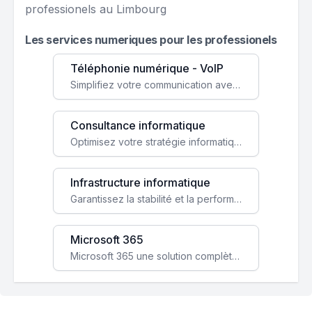
professionels au Limbourg
Les services numeriques pour les professionels
Téléphonie numérique - VoIP
Simplifiez votre communication avec une solution VoIP flexible, économique et adaptée à vos besoins professionnels.
Consultance informatique
Optimisez votre stratégie informatique avec l'expertise de nos consultants pour améliorer votre efficacité et sécurité.
Infrastructure informatique
Garantissez la stabilité et la performance de votre entreprise avec une infrastructure IT sécurisée et évolutive.
Microsoft 365
Microsoft 365 une solution complète qui booste votre productivité, renforce la sécurité de vos données et facilite la collaboration.