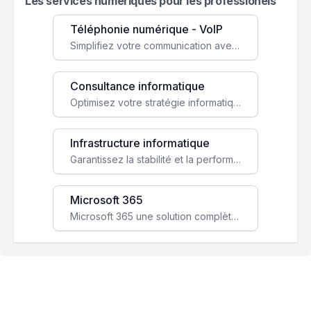
Les services numeriques pour les professionels
Téléphonie numérique - VoIP
Simplifiez votre communication avec une solution VoIP flexible, économique et adaptée à vos besoins professionnels.
Consultance informatique
Optimisez votre stratégie informatique avec l'expertise de nos consultants pour améliorer votre efficacité et sécurité.
Infrastructure informatique
Garantissez la stabilité et la performance de votre entreprise avec une infrastructure IT sécurisée et évolutive.
Microsoft 365
Microsoft 365 une solution complète qui booste votre productivité, renforce la sécurité de vos données et facilite la collaboration.