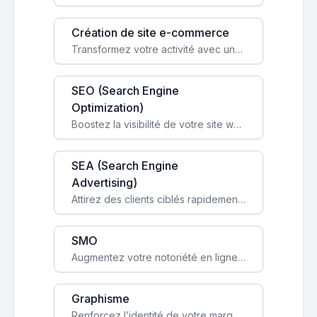
Création de site e-commerce
Transformez votre activité avec une boutique en ligne, accessible à l'échelle mondiale 24/7.
SEO (Search Engine
Optimization)
Boostez la visibilité de votre site web sur Google et attirez du trafic qualifié grâce à nos stratégies SEO.
SEA (Search Engine
Advertising)
Attirez des clients ciblés rapidement avec des campagnes publicitaires payantes optimisées pour vos objectifs.
SMO
Augmentez votre notoriété en ligne et stimulez la croissance de votre entreprise grâce à une stratégie sociale sur mesure.
Graphisme
Renforcez l’identité de votre marque avec un design unique qui capte l’attention et engage vos clients.