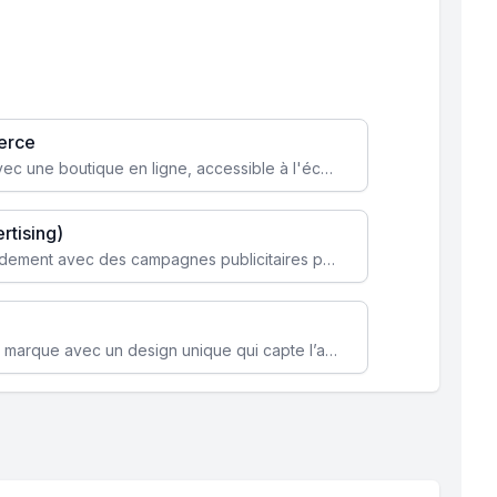
erce
Transformez votre activité avec une boutique en ligne, accessible à l'échelle mondiale 24/7.
rtising)
Attirez des clients ciblés rapidement avec des campagnes publicitaires payantes optimisées pour vos objectifs.
Renforcez l’identité de votre marque avec un design unique qui capte l’attention et engage vos clients.