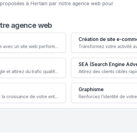
e proposées à Hertain par notre agence web pour
otre agence web
Création de site e-comm
Augmentez votre visibilité et crédibilité en ligne avec un site web performant, conçu pour attirer plus de clients.
SEA (Search Engine Adve
Boostez la visibilité de votre site web sur Google et attirez du trafic qualifié grâce à nos stratégies SEO.
Graphisme
Augmentez votre notoriété en ligne et stimulez la croissance de votre entreprise grâce à une stratégie sociale sur mesure.