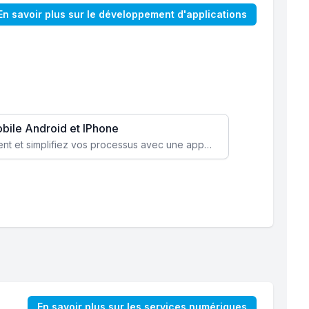
En savoir plus sur le développement d'applications
obile Android et IPhone
Augmentez l’engagement client et simplifiez vos processus avec une application mobile sur mesure, disponible sur iOS et Android.
En savoir plus sur les services numériques