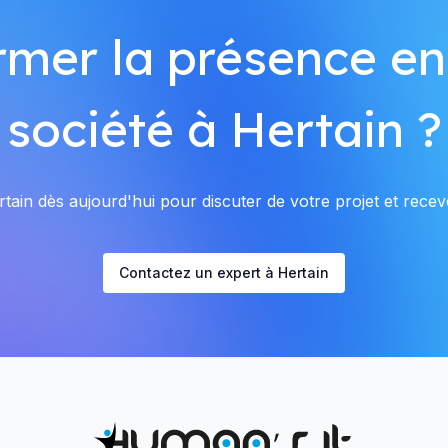
rmer la présence en
société à Hertain ?
ain dès aujourd'hui pour discuter de votre projet et recevo
Contactez un expert à Hertain