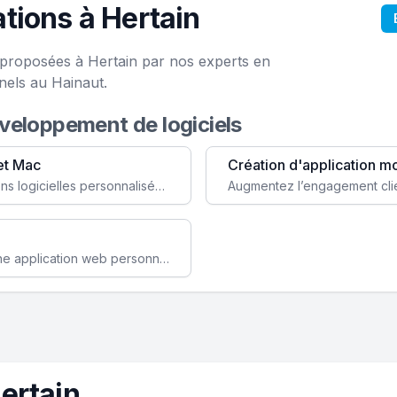
tions à Hertain
e proposées à Hertain par nos experts en
nels au Hainaut.
éveloppement de logiciels
et Mac
Création d'application m
Faites évoluer votre business avec des solutions logicielles personnalisées, parfaitement adaptées à vos besoins spécifiques.
Améliorez l'efficacité de votre société avec une application web personnalisée accessible partout et tout le temps.
ertain