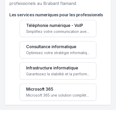
professionels au Brabant flamand
Les services numeriques pour les professionels
Téléphonie numérique - VoIP
Simplifiez votre communication avec une solution VoIP flexible, économique et adaptée à vos besoins professionnels.
Consultance informatique
Optimisez votre stratégie informatique avec l'expertise de nos consultants pour améliorer votre efficacité et sécurité.
Infrastructure informatique
Garantissez la stabilité et la performance de votre entreprise avec une infrastructure IT sécurisée et évolutive.
Microsoft 365
Microsoft 365 une solution complète qui booste votre productivité, renforce la sécurité de vos données et facilite la collaboration.