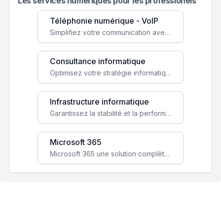
Les services numeriques pour les professionels
Téléphonie numérique - VoIP
Simplifiez votre communication avec une solution VoIP flexible, économique et adaptée à vos besoins professionnels.
Consultance informatique
Optimisez votre stratégie informatique avec l'expertise de nos consultants pour améliorer votre efficacité et sécurité.
Infrastructure informatique
Garantissez la stabilité et la performance de votre entreprise avec une infrastructure IT sécurisée et évolutive.
Microsoft 365
Microsoft 365 une solution complète qui booste votre productivité, renforce la sécurité de vos données et facilite la collaboration.