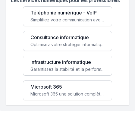
Les services numeriques pour les professionels
Téléphonie numérique - VoIP
Simplifiez votre communication avec une solution VoIP flexible, économique et adaptée à vos besoins professionnels.
Consultance informatique
Optimisez votre stratégie informatique avec l'expertise de nos consultants pour améliorer votre efficacité et sécurité.
Infrastructure informatique
Garantissez la stabilité et la performance de votre entreprise avec une infrastructure IT sécurisée et évolutive.
Microsoft 365
Microsoft 365 une solution complète qui booste votre productivité, renforce la sécurité de vos données et facilite la collaboration.