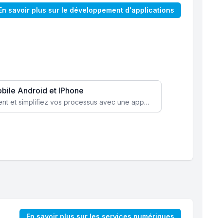
En savoir plus sur le développement d'applications
obile Android et IPhone
Augmentez l’engagement client et simplifiez vos processus avec une application mobile sur mesure, disponible sur iOS et Android.
En savoir plus sur les services numériques