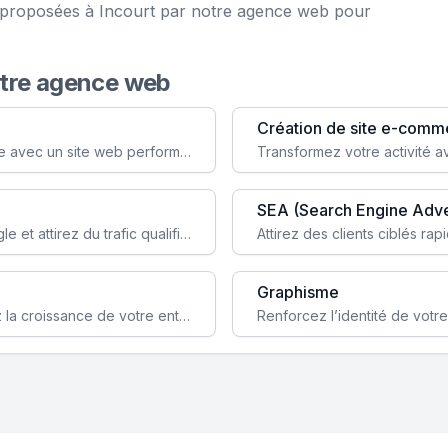
e proposées à Incourt par notre agence web pour
otre agence web
Création de site e-comm
Augmentez votre visibilité et crédibilité en ligne avec un site web performant, conçu pour attirer plus de clients.
SEA (Search Engine Adve
Boostez la visibilité de votre site web sur Google et attirez du trafic qualifié grâce à nos stratégies SEO.
Graphisme
Augmentez votre notoriété en ligne et stimulez la croissance de votre entreprise grâce à une stratégie sociale sur mesure.