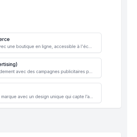
erce
Transformez votre activité avec une boutique en ligne, accessible à l'échelle mondiale 24/7.
rtising)
Attirez des clients ciblés rapidement avec des campagnes publicitaires payantes optimisées pour vos objectifs.
Renforcez l’identité de votre marque avec un design unique qui capte l’attention et engage vos clients.