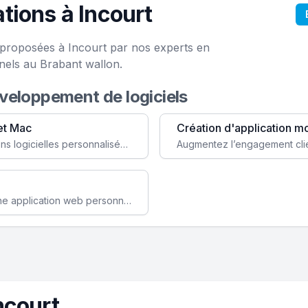
tions à Incourt
e proposées à Incourt par nos experts en
nels au Brabant wallon.
éveloppement de logiciels
et Mac
Création d'application m
Faites évoluer votre business avec des solutions logicielles personnalisées, parfaitement adaptées à vos besoins spécifiques.
Améliorez l'efficacité de votre société avec une application web personnalisée accessible partout et tout le temps.
ncourt