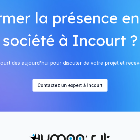
rmer la présence en
société à Incourt ?
urt dès aujourd'hui pour discuter de votre projet et recevo
Contactez un expert à Incourt