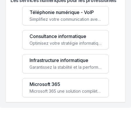
Les services numeriques pour les professionels
Téléphonie numérique - VoIP
Simplifiez votre communication avec une solution VoIP flexible, économique et adaptée à vos besoins professionnels.
Consultance informatique
Optimisez votre stratégie informatique avec l'expertise de nos consultants pour améliorer votre efficacité et sécurité.
Infrastructure informatique
Garantissez la stabilité et la performance de votre entreprise avec une infrastructure IT sécurisée et évolutive.
Microsoft 365
Microsoft 365 une solution complète qui booste votre productivité, renforce la sécurité de vos données et facilite la collaboration.