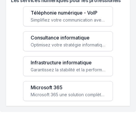
Les services numeriques pour les professionels
Téléphonie numérique - VoIP
Simplifiez votre communication avec une solution VoIP flexible, économique et adaptée à vos besoins professionnels.
Consultance informatique
Optimisez votre stratégie informatique avec l'expertise de nos consultants pour améliorer votre efficacité et sécurité.
Infrastructure informatique
Garantissez la stabilité et la performance de votre entreprise avec une infrastructure IT sécurisée et évolutive.
Microsoft 365
Microsoft 365 une solution complète qui booste votre productivité, renforce la sécurité de vos données et facilite la collaboration.