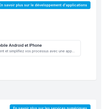
En savoir plus sur le développement d'applications
obile Android et IPhone
Augmentez l’engagement client et simplifiez vos processus avec une application mobile sur mesure, disponible sur iOS et Android.
En savoir plus sur les services numériques