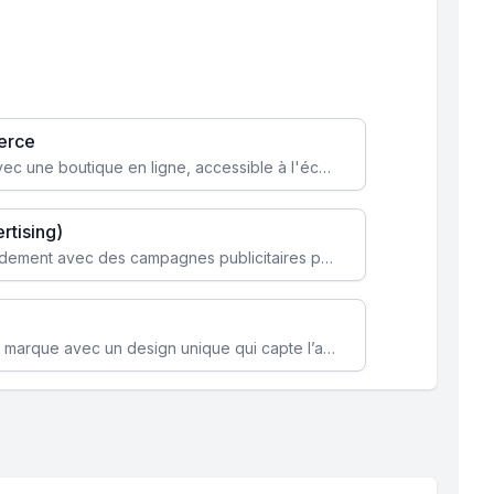
erce
Transformez votre activité avec une boutique en ligne, accessible à l'échelle mondiale 24/7.
rtising)
Attirez des clients ciblés rapidement avec des campagnes publicitaires payantes optimisées pour vos objectifs.
Renforcez l’identité de votre marque avec un design unique qui capte l’attention et engage vos clients.