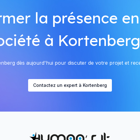
rmer la présence en
ociété à Kortenberg
berg dès aujourd'hui pour discuter de votre projet et rece
Contactez un expert à Kortenberg