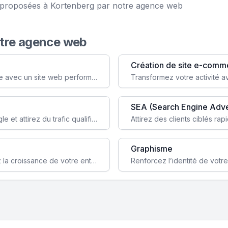
ce proposées à Kortenberg par notre agence web
otre agence web
Création de site e-comm
Augmentez votre visibilité et crédibilité en ligne avec un site web performant, conçu pour attirer plus de clients.
SEA (Search Engine Adve
Boostez la visibilité de votre site web sur Google et attirez du trafic qualifié grâce à nos stratégies SEO.
Graphisme
Augmentez votre notoriété en ligne et stimulez la croissance de votre entreprise grâce à une stratégie sociale sur mesure.