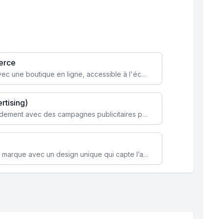
erce
Transformez votre activité avec une boutique en ligne, accessible à l'échelle mondiale 24/7.
rtising)
Attirez des clients ciblés rapidement avec des campagnes publicitaires payantes optimisées pour vos objectifs.
Renforcez l’identité de votre marque avec un design unique qui capte l’attention et engage vos clients.