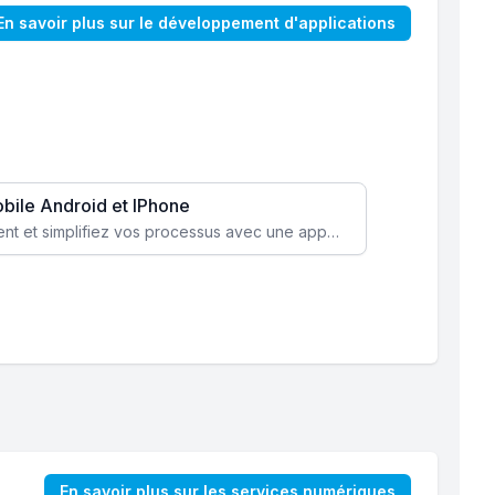
En savoir plus sur le développement d'applications
obile Android et IPhone
Augmentez l’engagement client et simplifiez vos processus avec une application mobile sur mesure, disponible sur iOS et Android.
En savoir plus sur les services numériques