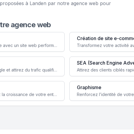
ce proposées à Landen par notre agence web pour
otre agence web
Création de site e-comm
Augmentez votre visibilité et crédibilité en ligne avec un site web performant, conçu pour attirer plus de clients.
SEA (Search Engine Adve
Boostez la visibilité de votre site web sur Google et attirez du trafic qualifié grâce à nos stratégies SEO.
Graphisme
Augmentez votre notoriété en ligne et stimulez la croissance de votre entreprise grâce à une stratégie sociale sur mesure.