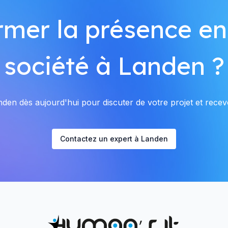
rmer la présence en
société à Landen ?
en dès aujourd'hui pour discuter de votre projet et recevo
Contactez un expert à Landen