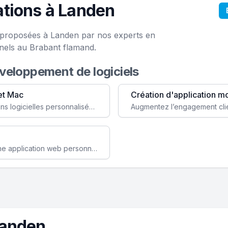
tions à Landen
e proposées à Landen par nos experts en
nels au Brabant flamand.
éveloppement de logiciels
et Mac
Création d'application m
Faites évoluer votre business avec des solutions logicielles personnalisées, parfaitement adaptées à vos besoins spécifiques.
Améliorez l'efficacité de votre société avec une application web personnalisée accessible partout et tout le temps.
Landen