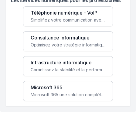
Les services numeriques pour les professionels
Téléphonie numérique - VoIP
Simplifiez votre communication avec une solution VoIP flexible, économique et adaptée à vos besoins professionnels.
Consultance informatique
Optimisez votre stratégie informatique avec l'expertise de nos consultants pour améliorer votre efficacité et sécurité.
Infrastructure informatique
Garantissez la stabilité et la performance de votre entreprise avec une infrastructure IT sécurisée et évolutive.
Microsoft 365
Microsoft 365 une solution complète qui booste votre productivité, renforce la sécurité de vos données et facilite la collaboration.