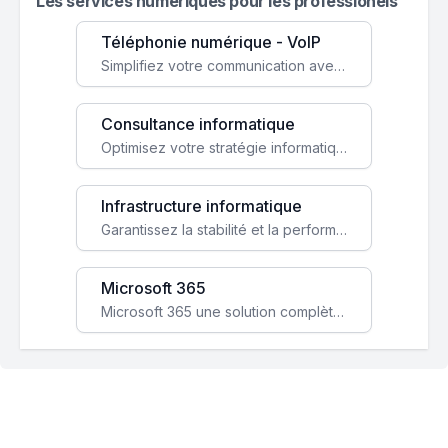
Les services numeriques pour les professionels
Téléphonie numérique - VoIP
Simplifiez votre communication avec une solution VoIP flexible, économique et adaptée à vos besoins professionnels.
Consultance informatique
Optimisez votre stratégie informatique avec l'expertise de nos consultants pour améliorer votre efficacité et sécurité.
Infrastructure informatique
Garantissez la stabilité et la performance de votre entreprise avec une infrastructure IT sécurisée et évolutive.
Microsoft 365
Microsoft 365 une solution complète qui booste votre productivité, renforce la sécurité de vos données et facilite la collaboration.