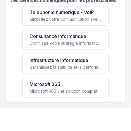
Les services numeriques pour les professionels
Téléphonie numérique - VoIP
Simplifiez votre communication avec une solution VoIP flexible, économique et adaptée à vos besoins professionnels.
Consultance informatique
Optimisez votre stratégie informatique avec l'expertise de nos consultants pour améliorer votre efficacité et sécurité.
Infrastructure informatique
Garantissez la stabilité et la performance de votre entreprise avec une infrastructure IT sécurisée et évolutive.
Microsoft 365
Microsoft 365 une solution complète qui booste votre productivité, renforce la sécurité de vos données et facilite la collaboration.