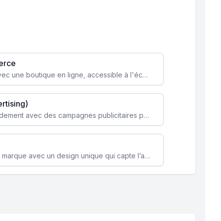
erce
Transformez votre activité avec une boutique en ligne, accessible à l'échelle mondiale 24/7.
rtising)
Attirez des clients ciblés rapidement avec des campagnes publicitaires payantes optimisées pour vos objectifs.
Renforcez l’identité de votre marque avec un design unique qui capte l’attention et engage vos clients.