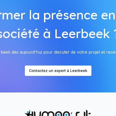
rmer la présence en
société à Leerbeek 
eek dès aujourd'hui pour discuter de votre projet et recev
Contactez un expert à Leerbeek