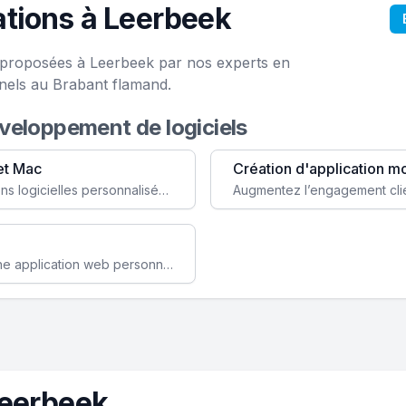
tions à Leerbeek
e proposées à Leerbeek par nos experts en
nels au Brabant flamand.
éveloppement de logiciels
et Mac
Création d'application m
Faites évoluer votre business avec des solutions logicielles personnalisées, parfaitement adaptées à vos besoins spécifiques.
Améliorez l'efficacité de votre société avec une application web personnalisée accessible partout et tout le temps.
Leerbeek