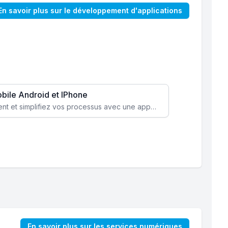
En savoir plus sur le développement d'applications
obile Android et IPhone
Augmentez l’engagement client et simplifiez vos processus avec une application mobile sur mesure, disponible sur iOS et Android.
En savoir plus sur les services numériques