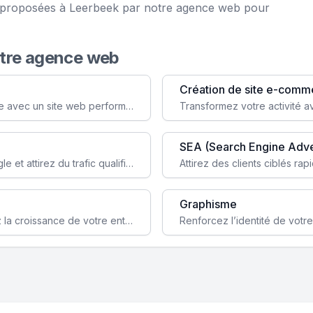
ce proposées à Leerbeek par notre agence web pour
otre agence web
Création de site e-comm
Augmentez votre visibilité et crédibilité en ligne avec un site web performant, conçu pour attirer plus de clients.
SEA (Search Engine Adve
Boostez la visibilité de votre site web sur Google et attirez du trafic qualifié grâce à nos stratégies SEO.
Graphisme
Augmentez votre notoriété en ligne et stimulez la croissance de votre entreprise grâce à une stratégie sociale sur mesure.