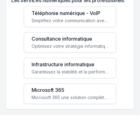
Les services numeriques pour les professionels
Téléphonie numérique - VoIP
Simplifiez votre communication avec une solution VoIP flexible, économique et adaptée à vos besoins professionnels.
Consultance informatique
Optimisez votre stratégie informatique avec l'expertise de nos consultants pour améliorer votre efficacité et sécurité.
Infrastructure informatique
Garantissez la stabilité et la performance de votre entreprise avec une infrastructure IT sécurisée et évolutive.
Microsoft 365
Microsoft 365 une solution complète qui booste votre productivité, renforce la sécurité de vos données et facilite la collaboration.