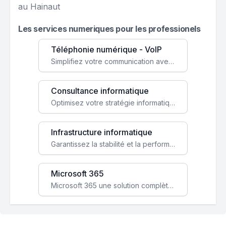
au Hainaut
Les services numeriques pour les professionels
Téléphonie numérique - VoIP
Simplifiez votre communication avec une solution VoIP flexible, économique et adaptée à vos besoins professionnels.
Consultance informatique
Optimisez votre stratégie informatique avec l'expertise de nos consultants pour améliorer votre efficacité et sécurité.
Infrastructure informatique
Garantissez la stabilité et la performance de votre entreprise avec une infrastructure IT sécurisée et évolutive.
Microsoft 365
Microsoft 365 une solution complète qui booste votre productivité, renforce la sécurité de vos données et facilite la collaboration.