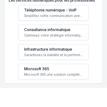
Les services numeriques pour les professionels
Téléphonie numérique - VoIP
Simplifiez votre communication avec une solution VoIP flexible, économique et adaptée à vos besoins professionnels.
Consultance informatique
Optimisez votre stratégie informatique avec l'expertise de nos consultants pour améliorer votre efficacité et sécurité.
Infrastructure informatique
Garantissez la stabilité et la performance de votre entreprise avec une infrastructure IT sécurisée et évolutive.
Microsoft 365
Microsoft 365 une solution complète qui booste votre productivité, renforce la sécurité de vos données et facilite la collaboration.