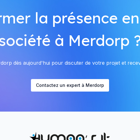
rmer la présence en
société à Merdorp 
orp dès aujourd'hui pour discuter de votre projet et recevo
Contactez un expert à Merdorp