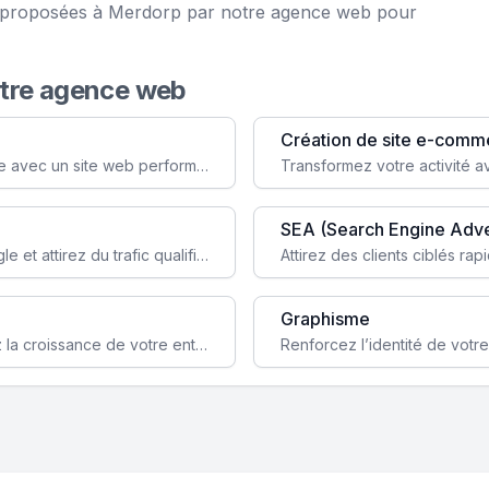
ce proposées à Merdorp par notre agence web pour
otre agence web
Création de site e-comm
Augmentez votre visibilité et crédibilité en ligne avec un site web performant, conçu pour attirer plus de clients.
SEA (Search Engine Adve
Boostez la visibilité de votre site web sur Google et attirez du trafic qualifié grâce à nos stratégies SEO.
Graphisme
Augmentez votre notoriété en ligne et stimulez la croissance de votre entreprise grâce à une stratégie sociale sur mesure.