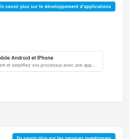
En savoir plus sur le développement d'applications
obile Android et IPhone
Augmentez l’engagement client et simplifiez vos processus avec une application mobile sur mesure, disponible sur iOS et Android.
En savoir plus sur les services numériques