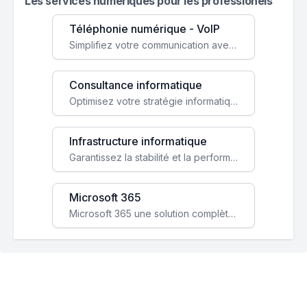
Les services numeriques pour les professionels
Téléphonie numérique - VoIP
Simplifiez votre communication avec une solution VoIP flexible, économique et adaptée à vos besoins professionnels.
Consultance informatique
Optimisez votre stratégie informatique avec l'expertise de nos consultants pour améliorer votre efficacité et sécurité.
Infrastructure informatique
Garantissez la stabilité et la performance de votre entreprise avec une infrastructure IT sécurisée et évolutive.
Microsoft 365
Microsoft 365 une solution complète qui booste votre productivité, renforce la sécurité de vos données et facilite la collaboration.