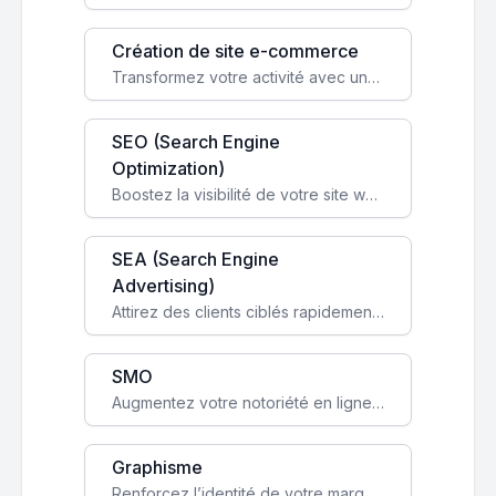
Création de site e-commerce
Transformez votre activité avec une boutique en ligne, accessible à l'échelle mondiale 24/7.
SEO (Search Engine
Optimization)
Boostez la visibilité de votre site web sur Google et attirez du trafic qualifié grâce à nos stratégies SEO.
SEA (Search Engine
Advertising)
Attirez des clients ciblés rapidement avec des campagnes publicitaires payantes optimisées pour vos objectifs.
SMO
Augmentez votre notoriété en ligne et stimulez la croissance de votre entreprise grâce à une stratégie sociale sur mesure.
Graphisme
Renforcez l’identité de votre marque avec un design unique qui capte l’attention et engage vos clients.